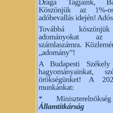
Drága Tagjaink, Bar
Köszönjük az 1%-os 
adóbevallás idején! Ad
Továbbá köszönjü
adományokat 
számlaszámra. Közlemén
„adomány”!
A Budapesti Székely
hagyományainkat, szé
örökségünket! A 202
munkánkat:
* Miniszterelnö
Államtitkárság