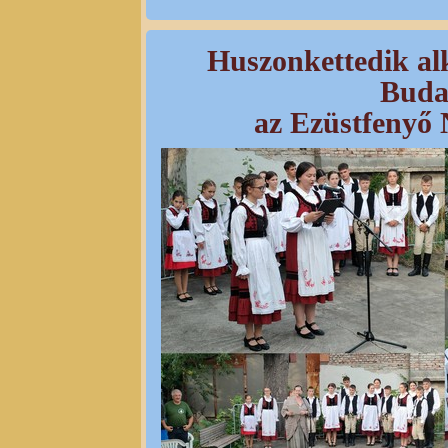
Huszonkettedik al
Buda
az Ezüstfenyő 