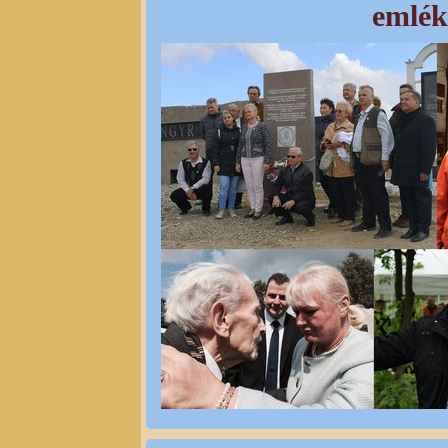
emlék