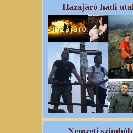
Hazajáró hadi uta
Nemzeti szimból