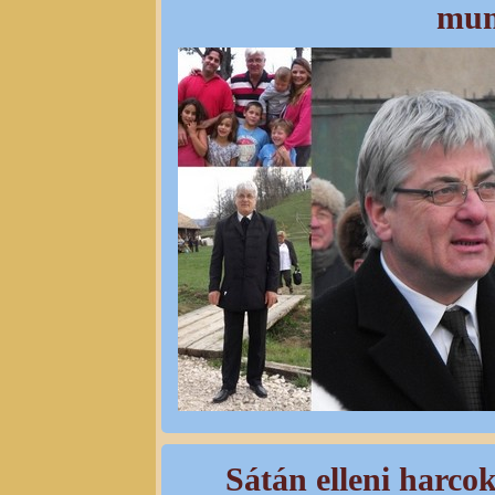
mun
Sátán elleni harco